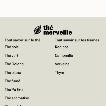
Tout savoir sur le thé
Tout savoir sur les tisanes
Thé noir
Rooibos
Thé vert
Camomille
Thé Oolong
Verveine
Thé blanc
Thym
Thé fumé
Thé Pu Erh
Thé aromatisé