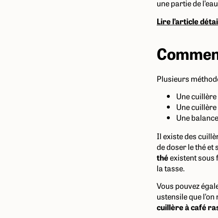
une partie de l’eau
Lire l’article dét
Comment
Plusieurs méthodes
Une cuillère
Une cuillère
Une balance
Il existe des cuil
de doser le thé et
thé
existent sous f
la tasse.
Vous pouvez égalem
ustensile que l’on
cuillère à café r