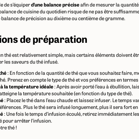
le de s’équiper
d’une balance précise
afin de mesurer la quantité 
balance de cuisine du quotidien risque de ne pas être suffisamme
e balance de précision au dixième ou centième de gramme.
ions de préparation
n thé est relativement simple, mais certains éléments doivent êt
r les saveurs du thé infusé.
thé
: En fonction de la quantité de thé que vous souhaitez faire, 
thé. Prenez en compte le type de thé et vos préférences en termes
 à la température idéale
: Après avoir porté l’eau à ébullition, la
 atteigne la température souhaitée (en fonction du type de thé).
hé
: Placez le thé dans l’eau chaude et laissez infuser. Le temps var
références. Plus le thé sera infusé longuement, plus il sera fort en
hé
: Une fois le temps d’infusion écoulé, retirez immédiatement les 
é pour arrêter l’infusion.
tre thé !