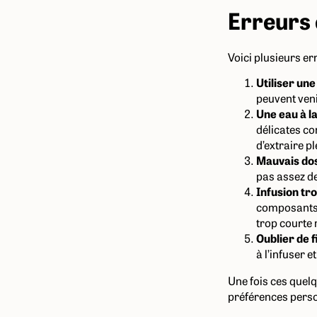
Erreurs 
Voici plusieurs e
Utiliser un
peuvent veni
Une eau à 
délicates co
d’extraire p
Mauvais do
pas assez de
Infusion tr
composants a
trop courte 
Oublier de 
à l’infuser e
Une fois ces quelq
préférences pers