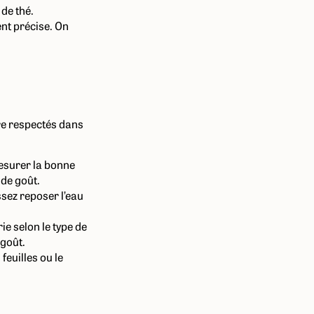
de thé.
nt précise. On
re respectés dans
mesurer la bonne
 de goût.
issez reposer l’eau
ie selon le type de
 goût.
feuilles ou le