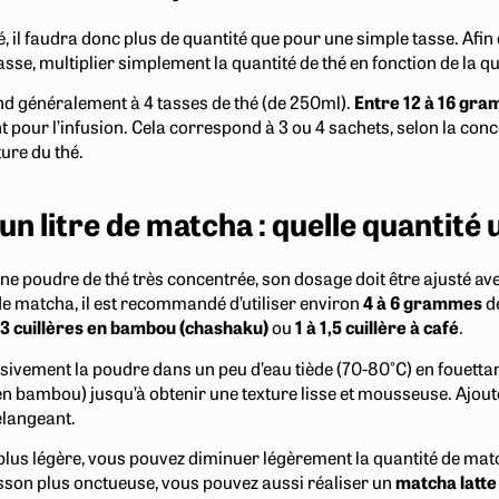
hé, il faudra donc plus de quantité que pour une simple tasse. Afin
tasse, multiplier simplement la quantité de thé en fonction de la qu
nd généralement à 4 tasses de thé (de 250ml).
Entre 12 à 16 gra
t pour l’infusion. Cela correspond à 3 ou 4 sachets, selon la con
ture du thé.
n litre de matcha : quelle quantité u
ne poudre de thé très concentrée, son dosage doit être ajusté av
de matcha, il est recommandé d’utiliser environ
4 à 6 grammes
de
 3 cuillères en bambou (chashaku)
ou
1 à 1,5 cuillère à café
.
sivement la poudre dans un peu d’eau tiède (70-80°C) en fouetta
en bambou) jusqu’à obtenir une texture lisse et mousseuse. Ajoute
élangeant.
plus légère, vous pouvez diminuer légèrement la quantité de mat
sson plus onctueuse, vous pouvez aussi réaliser un
matcha latte