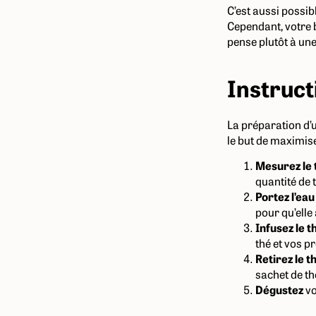
C’est aussi possib
Cependant, votre 
pense plutôt à un
Instruct
La préparation d’u
le but de maximise
Mesurez le 
quantité de 
Portez l’eau
pour qu’elle
Infusez le t
thé et vos p
Retirez le t
sachet de th
Dégustez
vo