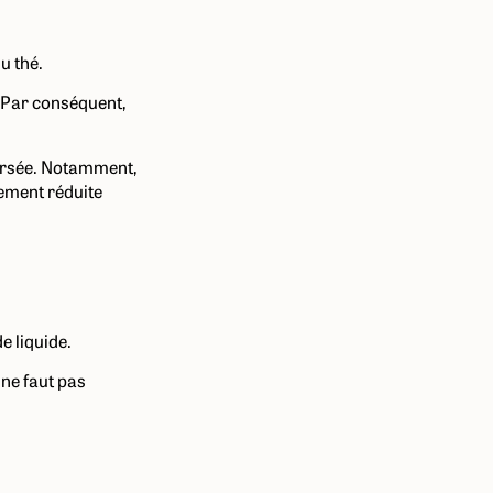
du thé.
 Par conséquent,
corsée. Notamment,
rement réduite
e liquide.
 ne faut pas