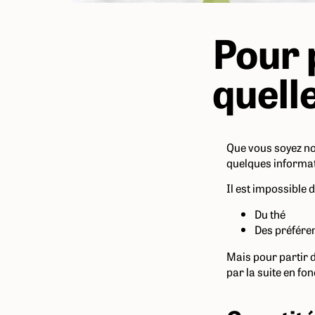
Pour 
quelle
Que vous soyez nov
quelques informati
Il est impossible 
Du thé
Des préféren
Mais pour partir 
par la suite en fon