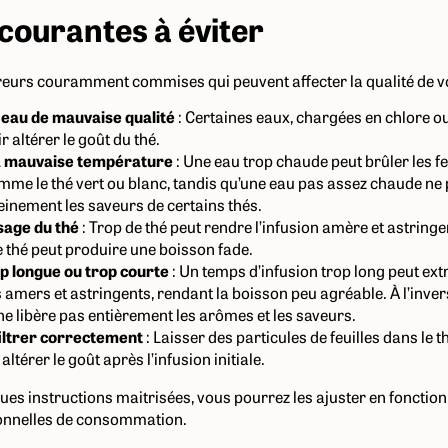
courantes à éviter
rreurs couramment commises qui peuvent affecter la qualité de vo
e eau de mauvaise qualité
: Certaines eaux, chargées en chlore o
r altérer le goût du thé.
la mauvaise température
: Une eau trop chaude peut brûler les fe
mme le thé vert ou blanc, tandis qu’une eau pas assez chaude ne
leinement les saveurs de certains thés.
sage du thé
: Trop de thé peut rendre l’infusion amère et astringe
 thé peut produire une boisson fade.
op longue ou trop courte
: Un temps d’infusion trop long peut ext
mers et astringents, rendant la boisson peu agréable. À l’inver
ne libère pas entièrement les arômes et les saveurs.
filtrer correctement
: Laisser des particules de feuilles dans le 
t altérer le goût après l’infusion initiale.
ues instructions maitrisées, vous pourrez les ajuster en fonction
onnelles de consommation.