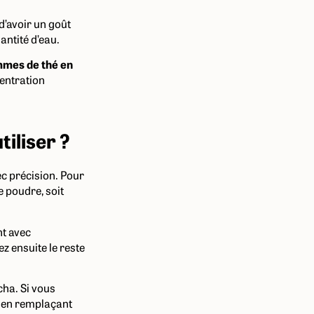
 d’avoir un goût
antité d’eau.
mmes de thé en
centration
tiliser ?
ec précision. Pour
 poudre, soit
nt avec
z ensuite le reste
cha. Si vous
en remplaçant