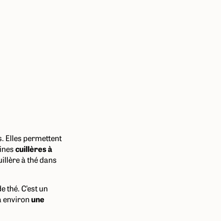
s. Elles permettent
aines
cuillères à
uillère à thé dans
e thé. C’est un
ra environ
une