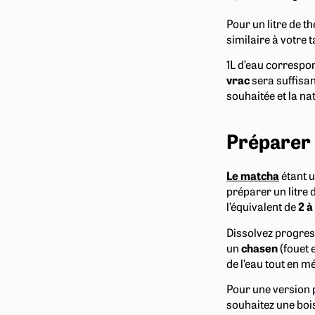
Pour un litre de t
similaire à votre 
1L d’eau correspo
vrac
sera suffisan
souhaitée et la na
Préparer u
Le matcha
étant u
préparer un litre 
l’équivalent de
2 à
Dissolvez progres
un
chasen
(fouet 
de l’eau tout en m
Pour une version 
souhaitez une boi