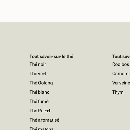
Tout savoir sur le thé
Tout sav
Thé noir
Rooibos
Thé vert
Camomil
Thé Oolong
Verveine
Thé blanc
Thym
Thé fumé
Thé Pu Erh
Thé aromatisé
Thé matcha