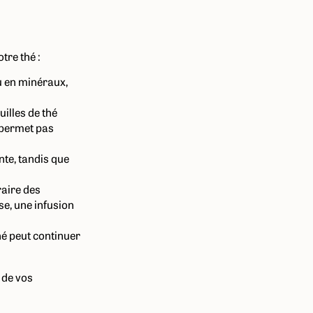
tre thé :
u en minéraux,
uilles de thé
 permet pas
nte, tandis que
raire des
se, une infusion
thé peut continuer
 de vos