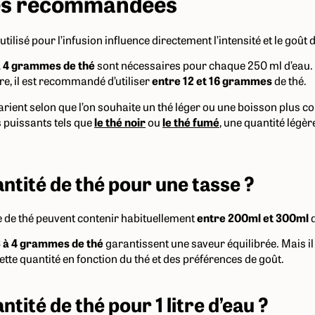
és recommandées
utilisé pour l’infusion influence directement l’intensité et le goût 
à 4 grammes de thé
sont nécessaires pour chaque 250 ml d’eau.
tre, il est recommandé d’utiliser
entre 12 et 16 grammes
de thé.
arient selon que l’on souhaite un thé léger ou une boisson plus 
s puissants tels que
le thé noir
ou
le thé fumé
, une quantité légè
ntité de thé pour une tasse ?
 de thé peuvent contenir habituellement
entre 200ml et 300ml
d
 à 4 grammes de thé
garantissent une saveur équilibrée. Mais il
cette quantité en fonction du thé et des préférences de goût.
ntité de thé pour 1 litre d’eau ?