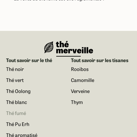
Tout savoir sur le thé
Tout savoir sur les tisanes
Thé noir
Rooibos
Thé vert
Camomille
Thé Oolong
Verveine
Thé blanc
Thym
Thé fumé
Thé Pu Erh
Thé aromatisé