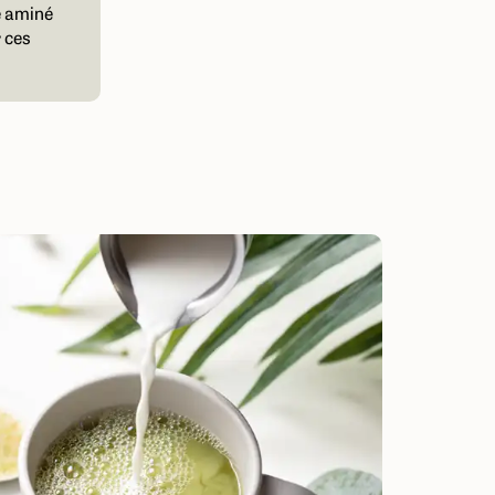
e aminé
r ces