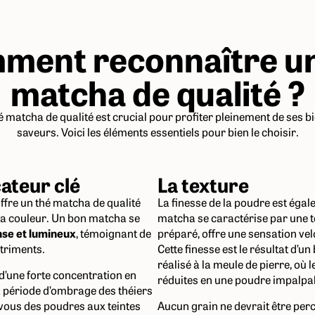
ment reconnaître un
matcha de qualité ?
é matcha de qualité est crucial pour profiter pleinement de ses bi
saveurs. Voici les éléments essentiels pour bien le choisir.
cateur clé
La texture
fre un thé matcha de qualité
La finesse de la poudre est éga
sa couleur. Un bon matcha se
matcha se caractérise par une te
nse et lumineux
, témoignant de
préparé, offre une sensation ve
utriments.
Cette finesse est le résultat d’u
réalisé à la meule de pierre, où l
 d’une forte concentration en
réduites en une poudre impalpa
 période d’ombrage des théiers
z-vous des poudres aux teintes
Aucun grain ne devrait être perc