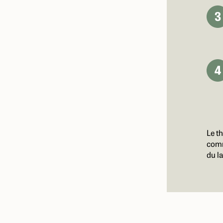
Le t
comm
du la