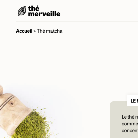
Accueil
>
Thé matcha
LE
Le thé 
comme u
concent