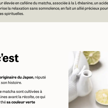
ur élevée en caféine du matcha, associée à la L-théanine, un acid
orise la relaxation sans somnolence, en fait un allié précieux pou
es spirituelles.
’est
originaire du Japon
, réputé
 son histoire.
de matcha sont cultivées à
nes avant la récolte, ce qui
 thé
sa couleur verte