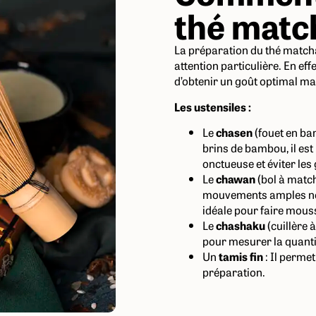
thé matc
La préparation du thé match
attention particulière. En e
d’obtenir un goût optimal mai
Les ustensiles :
Le
chasen
(fouet en ba
brins de bambou, il es
onctueuse et éviter le
Le
chawan
(bol à match
mouvements amples néc
idéale pour faire mouss
Le
chashaku
(cuillère 
pour mesurer la quanti
Un
tamis fin
: Il perme
préparation.