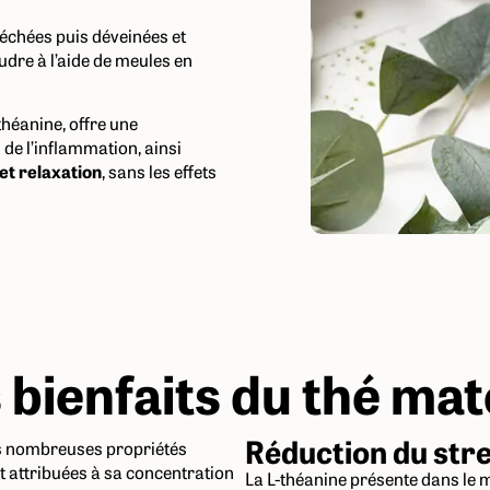
séchées puis déveinées et
udre à l’aide de meules en
théanine, offre une
de l’inflammation, ainsi
et relaxation
, sans les effets
 bienfaits du thé ma
Réduction du str
s nombreuses propriétés
t attribuées à sa concentration
La L-théanine présente dans le 