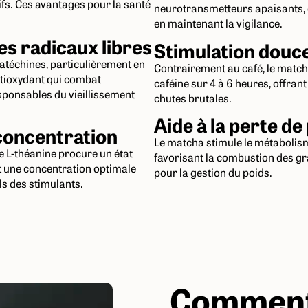
fs. Ces avantages pour la santé
neurotransmetteurs apaisants, c
en maintenant la vigilance.
es radicaux libres
Stimulation douc
catéchines, particulièrement en
Contrairement au café, le matc
ntioxydant qui combat
caféine sur 4 à 6 heures, offrant
sponsables du vieillissement
chutes brutales.
Aide à la perte de
 concentration
Le matcha stimule le métabolism
de L-théanine procure un état
favorisant la combustion des grai
nt une concentration optimale
pour la gestion du poids.
ls des stimulants.
Comment 