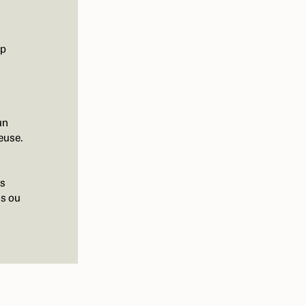
op
un
euse.
es
ns ou