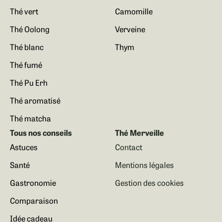
Thé vert
Camomille
Thé Oolong
Verveine
Thé blanc
Thym
Thé fumé
Thé Pu Erh
Thé aromatisé
Thé matcha
Tous nos conseils
Thé Merveille
Astuces
Contact
Santé
Mentions légales
Gastronomie
Gestion des cookies
Comparaison
Idée cadeau